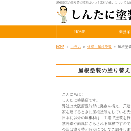
屋根塗装の塗り替え時期はいつ？素材の違いについても解
HOME
業務案
HOME
»
コラム
»
外壁・屋根塗装
» 屋根塗
屋根塗装の塗り替え
こんにちは！
しんたに塗装店です。
弊社は大阪府豊能郡に拠点を構え、戸建
家を建てるときに屋根塗装をしている光
日本瓦以外の屋根材は、工場で塗装を行
紫外線や雨風にさらされる屋根ですので
今回は塗り替え時期についてご紹介しま