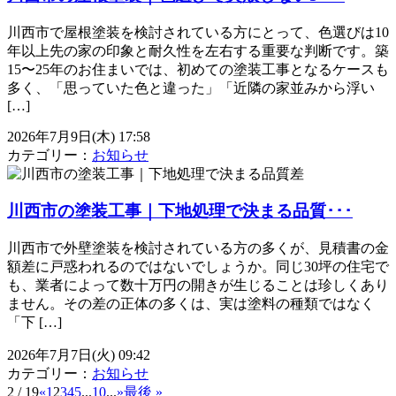
川西市で屋根塗装を検討されている方にとって、色選びは10
年以上先の家の印象と耐久性を左右する重要な判断です。築
15〜25年のお住まいでは、初めての塗装工事となるケースも
多く、「思っていた色と違った」「近隣の家並みから浮い
[…]
2026年7月9日(木) 17:58
カテゴリー：
お知らせ
川西市の塗装工事｜下地処理で決まる品質･･･
川西市で外壁塗装を検討されている方の多くが、見積書の金
額差に戸惑われるのではないでしょうか。同じ30坪の住宅で
も、業者によって数十万円の開きが生じることは珍しくあり
ません。その差の正体の多くは、実は塗料の種類ではなく
「下 […]
2026年7月7日(火) 09:42
カテゴリー：
お知らせ
2 / 19
«
1
2
3
4
5
...
10
...
»
最後 »